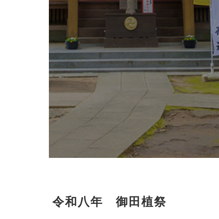
ト
ア
ル
バ
ム
リ
ン
ク
堀
出
神
社
八
幡
さ
令和八年 御田植祭
ま