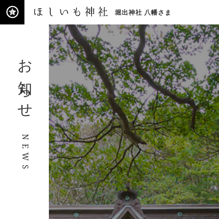
堀出神社 八幡さま
ほ
し
お知らせ
い
も
神
社
ご
由
緒
NEWS
参
拝
の
ご
案
内