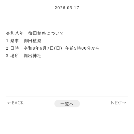
ご
2026.05.17
由
緒
ご
令和八年 御田植祭について
祈
1 祭事 御田植祭
祷
2 日時 令和8年6月7日(日) 午前9時00分から
3 場所 堀出神社
年
中
行
事
お
一覧へ
知
ら
せ
交