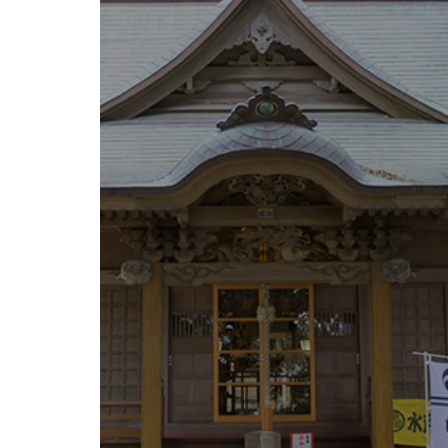
御
朱
印
に
つ
い
て
御
神
木
観
光
案
内
フ
ォ