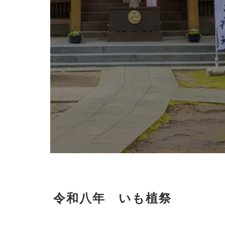
ト
ア
ル
バ
ム
リ
ン
ク
堀
出
神
社
八
幡
令和八年 いも植祭
さ
ま