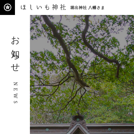
堀出神社 八幡さま
ほ
し
お知らせ
い
も
神
社
ご
由
緒
NEWS
参
拝
の
ご
案
内