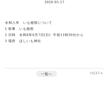
2026.05.17
ご
由
緒
令和八年 いも植祭について
ご
1 祭事 いも植祭
祈
2 日時 令和8年6月7日(日) 午前11時30分から
祷
3 場所 ほしいも神社
年
中
行
事
一覧へ
お
知
ら
せ
交